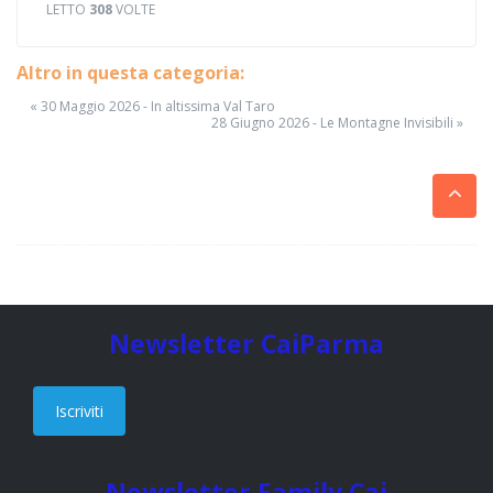
LETTO
308
VOLTE
Altro in questa categoria:
« 30 Maggio 2026 - In altissima Val Taro
28 Giugno 2026 - Le Montagne Invisibili »
Newsletter CaiParma
Iscriviti
Newsletter Family Cai