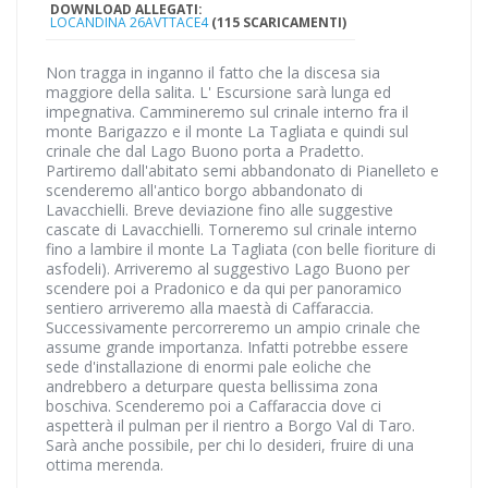
DOWNLOAD ALLEGATI:
LOCANDINA 26AVTTACE4
(115 SCARICAMENTI)
Non tragga in inganno il fatto che la discesa sia
maggiore della salita. L' Escursione sarà lunga ed
impegnativa. Cammineremo sul crinale interno fra il
monte Barigazzo e il monte La Tagliata e quindi sul
crinale che dal Lago Buono porta a Pradetto.
Partiremo dall'abitato semi abbandonato di Pianelleto e
scenderemo all'antico borgo abbandonato di
Lavacchielli. Breve deviazione fino alle suggestive
cascate di Lavacchielli. Torneremo sul crinale interno
fino a lambire il monte La Tagliata (con belle fioriture di
asfodeli). Arriveremo al suggestivo Lago Buono per
scendere poi a Pradonico e da qui per panoramico
sentiero arriveremo alla maestà di Caffaraccia.
Successivamente percorreremo un ampio crinale che
assume grande importanza. Infatti potrebbe essere
sede d'installazione di enormi pale eoliche che
andrebbero a deturpare questa bellissima zona
boschiva. Scenderemo poi a Caffaraccia dove ci
aspetterà il pulman per il rientro a Borgo Val di Taro.
Sarà anche possibile, per chi lo desideri, fruire di una
ottima merenda.