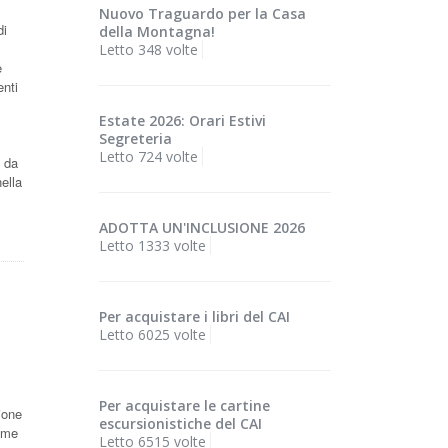
Nuovo Traguardo per la Casa
di
della Montagna!
Letto 348 volte
e
enti
Estate 2026: Orari Estivi
Segreteria
Letto 724 volte
i da
nella
ADOTTA UN'INCLUSIONE 2026
Letto 1333 volte
Per acquistare i libri del CAI
Letto 6025 volte
Per acquistare le cartine
zione
escursionistiche del CAI
come
Letto 6515 volte