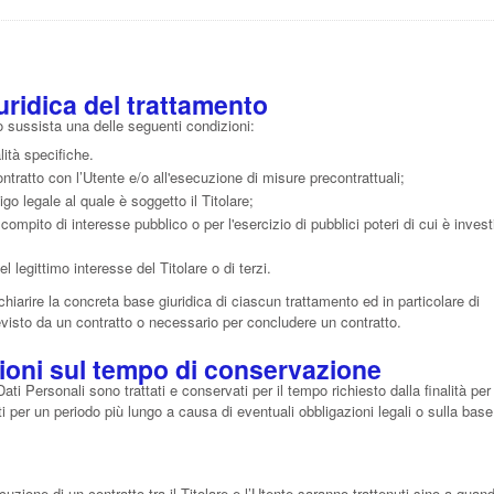
uridica del trattamento
aso sussista una delle seguenti condizioni:
lità specifiche.
ntratto con l’Utente e/o all'esecuzione di misure precontrattuali;
go legale al quale è soggetto il Titolare;
ompito di interesse pubblico o per l'esercizio di pubblici poteri di cui è investi
 legittimo interesse del Titolare o di terzi.
hiarire la concreta base giuridica di ciascun trattamento ed in particolare di
revisto da un contratto o necessario per concludere un contratto.
zioni sul tempo di conservazione
 Personali sono trattati e conservati per il tempo richiesto dalla finalità per 
 per un periodo più lungo a causa di eventuali obbligazioni legali o sulla base
ecuzione di un contratto tra il Titolare e l’Utente saranno trattenuti sino a quan