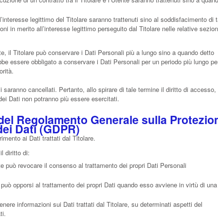
all’interesse legittimo del Titolare saranno trattenuti sino al soddisfacimento di t
oni in merito all’interesse legittimo perseguito dal Titolare nelle relative sezion
, il Titolare può conservare i Dati Personali più a lungo sino a quando detto
bbe essere obbligato a conservare i Dati Personali per un periodo più lungo pe
rità.
saranno cancellati. Pertanto, allo spirare di tale termine il diritto di accesso,
à dei Dati non potranno più essere esercitati.
se del Regolamento Generale sulla Protezio
dei Dati (GDPR)
imento ai Dati trattati dal Titolare.
l diritto di:
e può revocare il consenso al trattamento dei propri Dati Personali
può opporsi al trattamento dei propri Dati quando esso avviene in virtù di una
enere informazioni sui Dati trattati dal Titolare, su determinati aspetti del
ti.