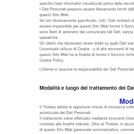
specifici testi informativi visualizzati prima della racco
I Dati Personali possono essere liberamente forniti dall
questo Sito Web.
Se non diversamente specificato, tutti i Dati richiesti 
essere impossibile per questo Sito Web fornire il Serviz
sono liberi di astenersi dal comunicare tali Dati, senz
operatività.
Gli Utenti che dovessero avere dubbi su quali Dati siano
L’eventuale utilizzo di Cookie - o di altri strumenti di t
questo Sito Web ha la finalità di fornire il Servizio richi
Cookie Policy.
L'Utente si assume la responsabilità dei Dati Personali
Modalità e luogo del trattamento dei Dat
Moda
Il Titolare adotta le opportune misure di sicurezza volt
autorizzate dei Dati Personali.
Il trattamento viene effettuato mediante strumenti info
correlate alle finalità indicate. Oltre al Titolare, in al
di questo Sito Web (personale amministrativo, commerci