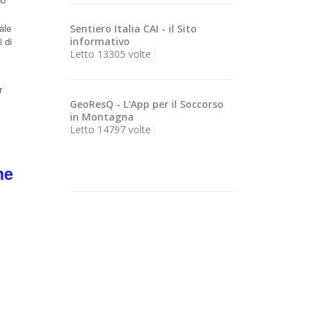
ale
Sentiero Italia CAI - il Sito
i di
informativo
Letto 13305 volte
r
GeoResQ - L'App per il Soccorso
in Montagna
Letto 14797 volte
ne