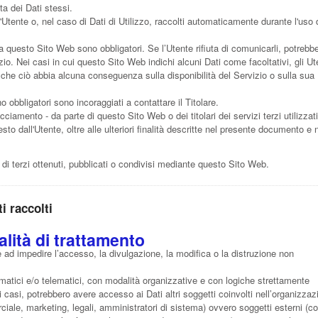
lta dei Dati stessi.
'Utente o, nel caso di Dati di Utilizzo, raccolti automaticamente durante l'uso 
da questo Sito Web sono obbligatori. Se l’Utente rifiuta di comunicarli, potrebb
io. Nei casi in cui questo Sito Web indichi alcuni Dati come facoltativi, gli Ut
a che ciò abbia alcuna conseguenza sulla disponibilità del Servizio o sulla sua
 obbligatori sono incoraggiati a contattare il Titolare.
racciamento - da parte di questo Sito Web o dei titolari dei servizi terzi utilizzat
esto dall'Utente, oltre alle ulteriori finalità descritte nel presente documento e 
 di terzi ottenuti, pubblicati o condivisi mediante questo Sito Web.
i raccolti
lità di trattamento
e ad impedire l’accesso, la divulgazione, la modifica o la distruzione non
rmatici e/o telematici, con modalità organizzative e con logiche strettamente
cuni casi, potrebbero avere accesso ai Dati altri soggetti coinvolti nell’organizza
ale, marketing, legali, amministratori di sistema) ovvero soggetti esterni (