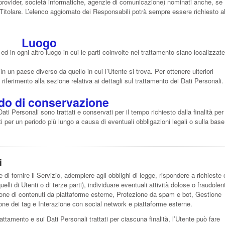
ting provider, società informatiche, agenzie di comunicazione) nominati anche, se
Titolare. L’elenco aggiornato dei Responsabili potrà sempre essere richiesto a
Luogo
 ed in ogni altro luogo in cui le parti coinvolte nel trattamento siano localizzate
 in un paese diverso da quello in cui l’Utente si trova. Per ottenere ulteriori
riferimento alla sezione relativa ai dettagli sul trattamento dei Dati Personali.
do di conservazione
 Personali sono trattati e conservati per il tempo richiesto dalla finalità per 
 per un periodo più lungo a causa di eventuali obbligazioni legali o sulla base
i
e di fornire il Servizio, adempiere agli obblighi di legge, rispondere a richieste 
quelli di Utenti o di terze parti), individuare eventuali attività dolose o fraudolen
zione di contenuti da piattaforme esterne, Protezione da spam e bot, Gestione
ione dei tag e Interazione con social network e piattaforme esterne.
rattamento e sui Dati Personali trattati per ciascuna finalità, l’Utente può fare