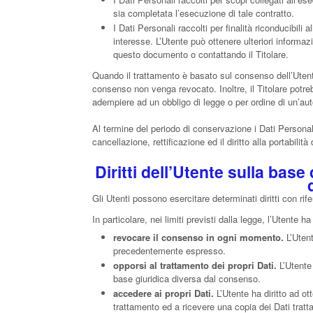
sia completata l’esecuzione di tale contratto.
I Dati Personali raccolti per finalità riconducibili 
interesse. L’Utente può ottenere ulteriori informazi
questo documento o contattando il Titolare.
Quando il trattamento è basato sul consenso dell’Utente
consenso non venga revocato. Inoltre, il Titolare potre
adempiere ad un obbligo di legge o per ordine di un’auto
Al termine del periodo di conservazione i Dati Personali 
cancellazione, rettificazione ed il diritto alla portabilit
Diritti dell’Utente sulla ba
Gli Utenti possono esercitare determinati diritti con rifer
In particolare, nei limiti previsti dalla legge, l’Utente ha i
revocare il consenso in ogni momento.
L’Utent
precedentemente espresso.
opporsi al trattamento dei propri Dati.
L’Utente 
base giuridica diversa dal consenso.
accedere ai propri Dati.
L’Utente ha diritto ad ott
trattamento ed a ricevere una copia dei Dati tratta