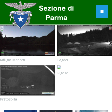
Rifugio Mariotti
Lagdei
Rigoso
Pratospilla