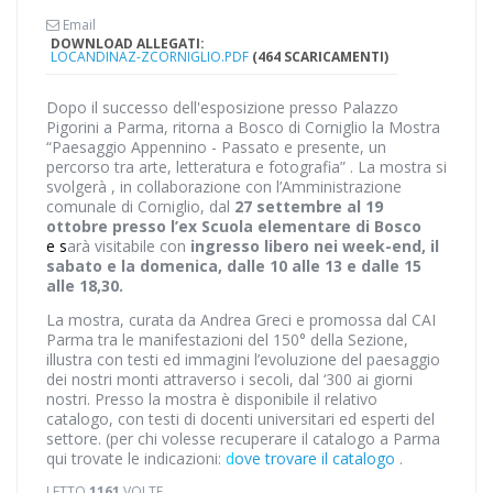
Email
DOWNLOAD ALLEGATI:
LOCANDINAZ-ZCORNIGLIO.PDF
(464 SCARICAMENTI)
Dopo il successo dell'esposizione presso Palazzo
Pigorini a Parma, ritorna a Bosco di Corniglio la Mostra
“Paesaggio Appennino - Passato e presente, un
percorso tra arte, letteratura e fotografia” . La mostra si
svolgerà , in collaborazione con l’Amministrazione
comunale di Corniglio, dal
27 settembre al 19
ottobre presso l’ex Scuola elementare di Bosco
e
s
arà visitabile con
ingresso libero nei week-end, il
sabato e la domenica, dalle 10 alle 13 e dalle 15
alle 18,30.
La mostra, curata da Andrea Greci e promossa dal CAI
Parma tra le manifestazioni del 150° della Sezione,
illustra con testi ed immagini l’evoluzione del paesaggio
dei nostri monti attraverso i secoli, dal ‘300 ai giorni
nostri. Presso la mostra è disponibile il relativo
catalogo, con testi di docenti universitari ed esperti del
settore. (per chi volesse recuperare il catalogo a Parma
qui trovate le indicazioni:
d
ove trovare il catalogo
.
LETTO
1161
VOLTE