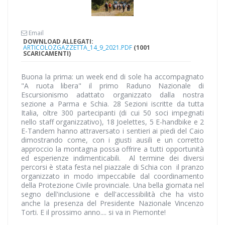
Email
DOWNLOAD ALLEGATI:
ARTICOLOZGAZZETTA_14_9_2021.PDF
(1001
SCARICAMENTI)
Buona la prima: un week end di sole ha accompagnato
"A ruota libera" il primo Raduno Nazionale di
Escursionismo adattato organizzato dalla nostra
sezione a Parma e Schia. 28 Sezioni iscritte da tutta
Italia, oltre 300 partecipanti (di cui 50 soci impegnati
nello staff organizzativo), 18 Joelettes, 5 E-handbike e 2
E-Tandem hanno attraversato i sentieri ai piedi del Caio
dimostrando come, con i giusti ausili e un corretto
approccio la montagna possa offrire a tutti opportunità
ed esperienze indimenticabili. Al termine dei diversi
percorsi è stata festa nel piazzale di Schia con il pranzo
organizzato in modo impeccabile dal coordinamento
della Protezione Civile provinciale. Una bella giornata nel
segno dell'inclusione e dell'accessibilità che ha visto
anche la presenza del Presidente Nazionale Vincenzo
Torti. E il prossimo anno.... si va in Piemonte!