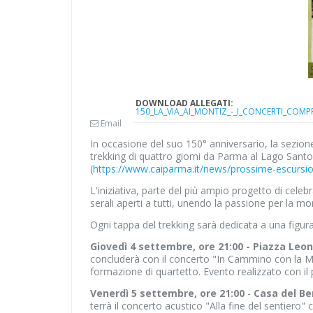
DOWNLOAD ALLEGATI:
150_LA_VIA_AI_MONTIZ_-_I_CONCERTI_COMP
Email
In occasione del suo 150° anniversario, la sezione
trekking di quattro giorni da Parma al Lago Sant
(
https://www.caiparma.it/news/prossime-escursi
L'iniziativa, parte del più ampio progetto di celebr
serali aperti a tutti, unendo la passione per la m
Ogni tappa del trekking sarà dedicata a una figura
Giovedì 4 settembre, ore 21:00 - Piazza Leon
concluderà con il concerto "In Cammino con la Mu
formazione di quartetto. Evento realizzato con il p
Venerdì 5 settembre, ore 21:00
-
Casa del Be
terrà il concerto acustico "Alla fine del sentiero"