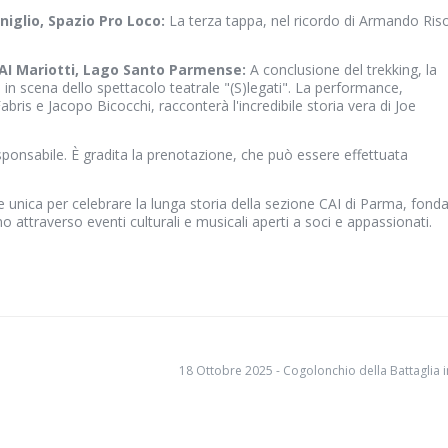
niglio, Spazio Pro Loco:
La terza tappa, nel ricordo di Armando Riso
CAI Mariotti, Lago Santo Parmense:
A conclusione del trekking, la
n scena dello spettacolo teatrale "(S)legati". La performance,
ris e Jacopo Bicocchi, racconterà l'incredibile storia vera di Joe
responsabile. È gradita la prenotazione, che può essere effettuata
nica per celebrare la lunga storia della sezione CAI di Parma, fond
o attraverso eventi culturali e musicali aperti a soci e appassionati.
18 Ottobre 2025 - Cogolonchio della Battaglia 