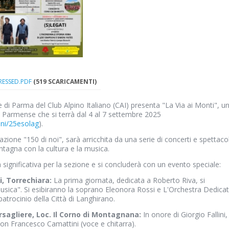
RESSED.PDF
(519 SCARICAMENTI)
 di Parma del Club Alpino Italiano (CAI) presenta "La Via ai Monti", u
o Parmense che si terrà dal 4 al 7 settembre 2025
oni/25esolag
).
azione "150 di noi", sarà arricchita da una serie di concerti e spettacol
ontagna con la cultura e la musica.
 significativa per la sezione e si concluderà con un evento speciale:
i, Torrechiara:
La prima giornata, dedicata a Roberto Riva, si
sica". Si esibiranno la soprano Eleonora Rossi e L'Orchestra Dedicat
atrocinio della Città di Langhirano.
rsagliere, Loc. Il Corno di Montagnana:
In onore di Giorgio Fallini, 
 con Francesco Camattini (voce e chitarra).