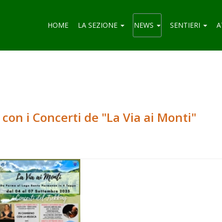
HOME
LA SEZIONE
NEWS
SENTIERI
A
con i Concerti de "La Via ai Monti"