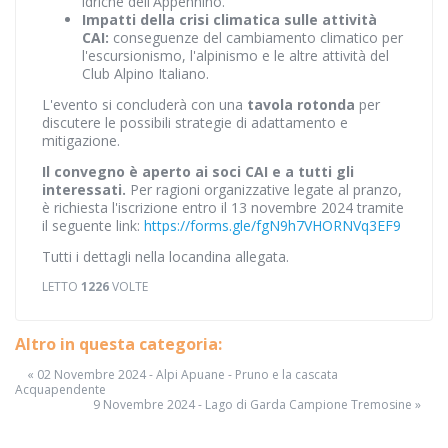
idriche dell'Appennino.
Impatti della crisi climatica sulle attività
CAI:
conseguenze del cambiamento climatico per
l'escursionismo, l'alpinismo e le altre attività del
Club Alpino Italiano.
L'evento si concluderà con una
tavola rotonda
per
discutere le possibili strategie di adattamento e
mitigazione.
Il convegno è aperto ai soci CAI e a tutti gli
interessati.
Per ragioni organizzative legate al pranzo,
è richiesta l'iscrizione entro il 13 novembre 2024 tramite
il seguente link:
https://forms.gle/fgN9h7VHORNVq3EF9
Tutti i dettagli nella locandina allegata.
LETTO
1226
VOLTE
Altro in questa categoria:
« 02 Novembre 2024 - Alpi Apuane - Pruno e la cascata
Acquapendente
9 Novembre 2024 - Lago di Garda Campione Tremosine »