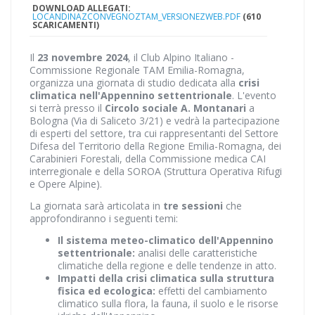
DOWNLOAD ALLEGATI:
LOCANDINAZCONVEGNOZTAM_VERSIONEZWEB.PDF
(610
SCARICAMENTI)
Il
23 novembre 2024
, il Club Alpino Italiano -
Commissione Regionale TAM Emilia-Romagna,
organizza una giornata di studio dedicata alla
crisi
climatica nell'Appennino settentrionale
. L'evento
si terrà presso il
Circolo sociale A. Montanari
a
Bologna (Via di Saliceto 3/21) e vedrà la partecipazione
di esperti del settore, tra cui rappresentanti del Settore
Difesa del Territorio della Regione Emilia-Romagna, dei
Carabinieri Forestali, della Commissione medica CAI
interregionale e della SOROA (Struttura Operativa Rifugi
e Opere Alpine).
La giornata sarà articolata in
tre sessioni
che
approfondiranno i seguenti temi:
Il sistema meteo-climatico dell'Appennino
settentrionale:
analisi delle caratteristiche
climatiche della regione e delle tendenze in atto.
Impatti della crisi climatica sulla struttura
fisica ed ecologica:
effetti del cambiamento
climatico sulla flora, la fauna, il suolo e le risorse