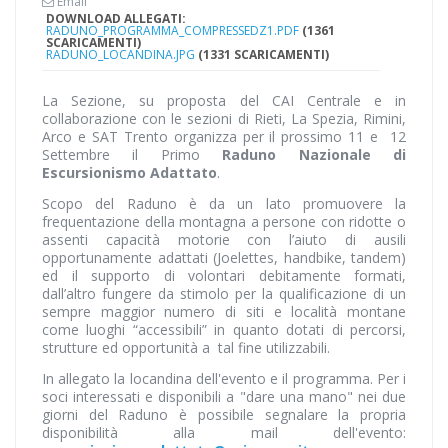
Email
DOWNLOAD ALLEGATI:
RADUNO_PROGRAMMA_COMPRESSEDZ1.PDF
(1361
SCARICAMENTI)
RADUNO_LOCANDINA.JPG
(1331 SCARICAMENTI)
La Sezione, su proposta del CAI Centrale e in
collaborazione con le sezioni di Rieti, La Spezia, Rimini,
Arco e SAT Trento organizza per il prossimo 11 e 12
Settembre il Primo
Raduno Nazionale di
Escursionismo Adattato
.
Scopo del Raduno è da un lato promuovere la
frequentazione della montagna a persone con ridotte o
assenti capacità motorie con l’aiuto di ausili
opportunamente adattati (Joelettes, handbike, tandem)
ed il supporto di volontari debitamente formati,
dall’altro fungere da stimolo per la qualificazione di un
sempre maggior numero di siti e località montane
come luoghi “accessibili” in quanto dotati di percorsi,
strutture ed opportunità a tal fine utilizzabili.
In allegato la locandina dell'evento e il programma. Per i
soci interessati e disponibili a "dare una mano" nei due
giorni del Raduno è possibile segnalare la propria
disponibilità alla mail dell'evento: