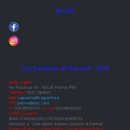
Social
Cai Sezione di Parma - APS
Sede Legale
Via Piacenza 40 - 43126 Parma (PR)
Telefono
0521 984901
Mail
caiparma@caiparma.it
PEC
parma@pec.cai.it
CF
92038500341 -
P. Iva
02078830342
Conto Corrente
IBAN IT44D0623012781000036408533
Intestato a "Club Alpino Italiano Sezione di Parma"
Privacy Policy - Cookie Policy - Social Media Policy