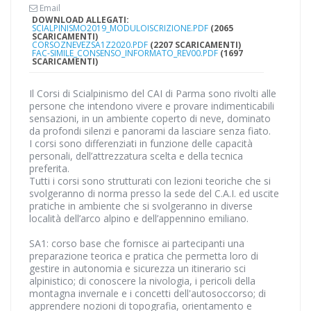
Email
DOWNLOAD ALLEGATI:
SCIALPINISMO2019_MODULOISCRIZIONE.PDF
(2065
SCARICAMENTI)
CORSOZNEVEZSA1Z2020.PDF
(2207 SCARICAMENTI)
FAC-SIMILE_CONSENSO_INFORMATO_REV00.PDF
(1697
SCARICAMENTI)
Il Corsi di Scialpinismo del CAI di Parma sono rivolti alle
persone che intendono vivere e provare indimenticabili
sensazioni, in un ambiente coperto di neve, dominato
da profondi silenzi e panorami da lasciare senza fiato.
I corsi sono differenziati in funzione delle capacità
personali, dell’attrezzatura scelta e della tecnica
preferita.
Tutti i corsi sono strutturati con lezioni teoriche che si
svolgeranno di norma presso la sede del C.A.I. ed uscite
pratiche in ambiente che si svolgeranno in diverse
località dell’arco alpino e dell’appennino emiliano.
SA1: corso base che fornisce ai partecipanti una
preparazione teorica e pratica che permetta loro di
gestire in autonomia e sicurezza un itinerario sci
alpinistico; di conoscere la nivologia, i pericoli della
montagna invernale e i concetti dell'autosoccorso; di
apprendere nozioni di topografia, orientamento e