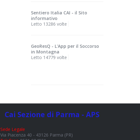
Sentiero Italia CAI - il Sito
informativo
Letto 13286 volte
GeoResQ - L'App per il Soccorso
in Montagna
Letto 14779 volte
Cai Sezione di Parma - APS
Sede Legale
Via Piacenza 40 - 43126 Parma (PR)