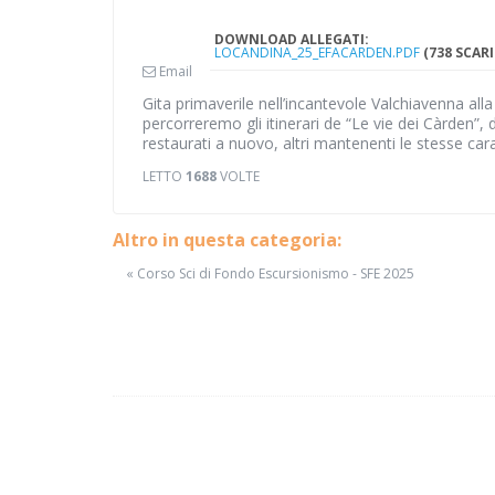
DOWNLOAD ALLEGATI:
LOCANDINA_25_EFACARDEN.PDF
(738 SCAR
Email
Gita primaverile nell’incantevole Valchiavenna alla
percorreremo gli itinerari de “Le vie dei Càrden”, d
restaurati a nuovo, altri mantenenti le stesse cara
LETTO
1688
VOLTE
Altro in questa categoria:
« Corso Sci di Fondo Escursionismo - SFE 2025