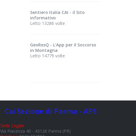
Sentiero Italia CAI - il Sito
informativo
Letto 13286 volte
GeoResQ - L'App per il Soccorso
in Montagna
Letto 14779 volte
Cai Sezione di Parma - APS
Sede Legale
Via Piacenza 40 - 43126 Parma (PR)