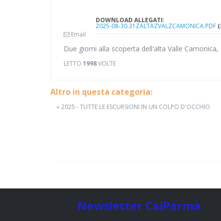
DOWNLOAD ALLEGATI:
2025-08-30.31ZALTAZVALZCAMONICA.PDF
(
Email
Due giorni alla scoperta dell'alta Valle Camonica, 
LETTO
1998
VOLTE
Altro in questa categoria:
« 2025 - TUTTE LE ESCURSIONI IN UN COLPO D'OCCHIO
Newsletter CaiParma