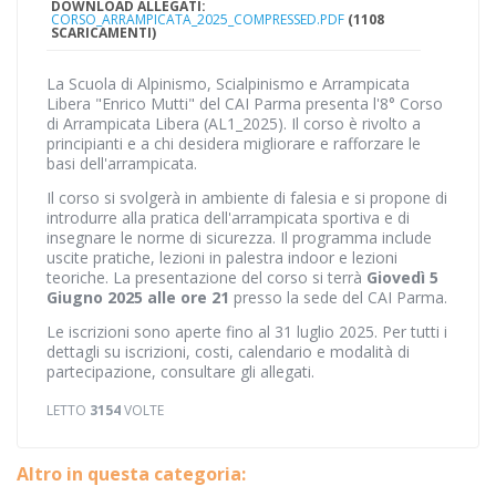
DOWNLOAD ALLEGATI:
CORSO_ARRAMPICATA_2025_COMPRESSED.PDF
(1108
SCARICAMENTI)
La Scuola di Alpinismo, Scialpinismo e Arrampicata
Libera "Enrico Mutti" del CAI Parma presenta l'8° Corso
di Arrampicata Libera (AL1_2025). Il corso è rivolto a
principianti e a chi desidera migliorare e rafforzare le
basi dell'arrampicata.
Il corso si svolgerà in ambiente di falesia e si propone di
introdurre alla pratica dell'arrampicata sportiva e di
insegnare le norme di sicurezza. Il programma include
uscite pratiche, lezioni in palestra indoor e lezioni
teoriche. La presentazione del corso si terrà
Giovedì 5
Giugno 2025 alle ore 21
presso la sede del CAI Parma.
Le iscrizioni sono aperte fino al 31 luglio 2025. Per tutti i
dettagli su iscrizioni, costi, calendario e modalità di
partecipazione, consultare gli allegati.
LETTO
3154
VOLTE
Altro in questa categoria: